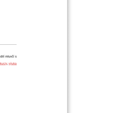
ilí mluvčí s
 kurzy
,
výuka