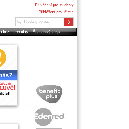
Přihlášení pro studenty
Přihlášení pro učitele
oukaz
kontakty
Španělský jazyk