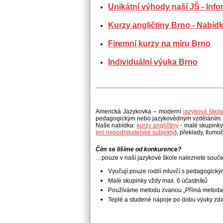
Unikátní výhody naší JŠ - Inf
Kurzy angličtiny Brno - Nabíd
Firemní kurzy na míru Brno
Individuální výuka Brno
Americká Jazykovka – moderní
jazyková škol
pedagogickým
nebo jazykovědným vzděláním.
Naše nabídka:
kurzy angličtiny
- malé skupinky
pro nepodnikatelské subjekty
), překlady, tlumoč
Čím se lišíme od konkurence?
…pouze v naší jazykové škole naleznete součet
Vyučují pouze rodilí mluvčí s pedagogic
Malé skupinky vždy max. 6 účastníků
Používáme metodu zvanou „Přímá metoda“
Teplé a studené nápoje po dobu výuky zd