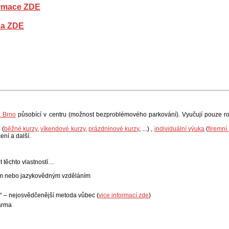
ormace ZDE
ka ZDE
a Brno
působící v centru (možnost bezproblémového parkování). Vyučují pouze rod
 (
běžné kurzy
,
víkendové kurzy
,
prázdninové kurzy
, ...) ,
individuální výuka
(
firemní
ení a další.
 těchto vlastností…
kým nebo jazykovědným vzděláním
 – nejosvědčenější metoda vůbec (
vice informací zde
)
arma