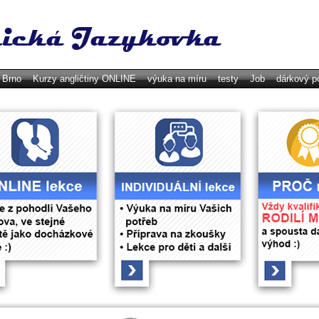
y Brno
Kurzy angličtiny ONLINE
výuka na míru
testy
Job
dárkový p