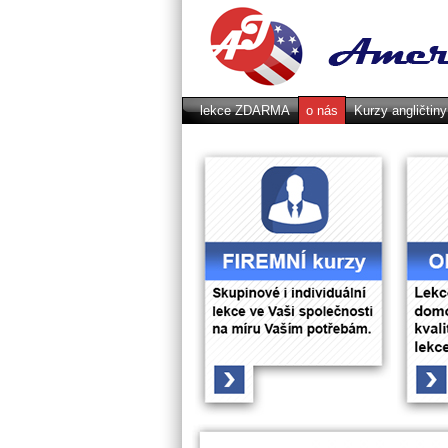
lekce ZDARMA
o nás
Kurzy angličtin
GDPR