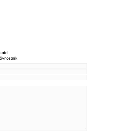
katel
živnostník