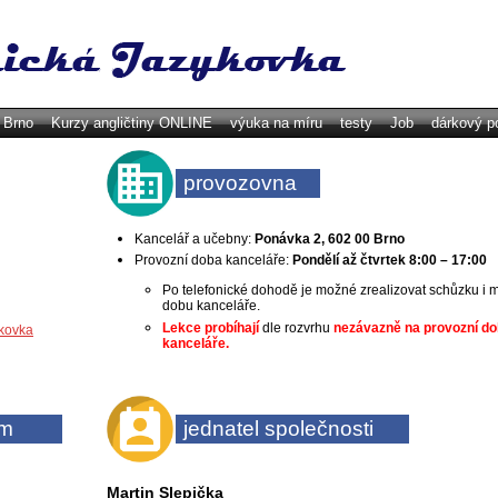
y Brno
Kurzy angličtiny ONLINE
výuka na míru
testy
Job
dárkový p
provozovna
Kancelář a učebny:
Ponávka 2, 602 00 Brno
Provozní doba kanceláře:
Pondělí až čtvrtek 8:00 – 17:00
Po telefonické dohodě je možné zrealizovat schůzku i m
dobu kanceláře.
Lekce probíhají
dle rozvrhu
nezávazně na provozní d
kovka
kanceláře.
um
jednatel společnosti
Martin Slepička