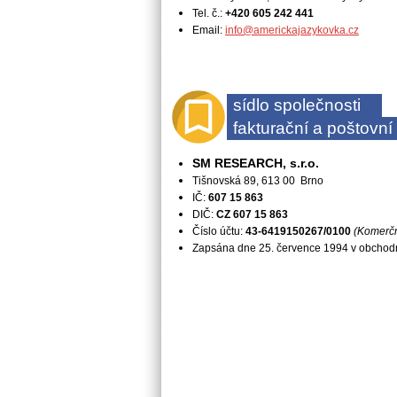
Tel. č.:
+420 605 242 441
Email:
info@americkajazykovka.cz
sídlo společnosti
fakturační a poštovní
SM RESEARCH, s.r.o.
Tišnovská 89,
613 00 Brno
IČ:
607 15 863
DIČ:
CZ 607 15 863
Číslo účtu:
43-6419150267/0100
(Komerčn
Zapsána dne 25. července 1994 v obchodní