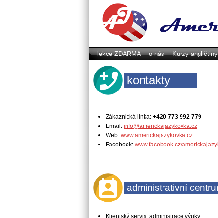
lekce ZDARMA
o nás
Kurzy angličtin
kontakty
Zákaznická linka:
+420 773 992 779
Email:
info@americkajazykovka.cz
Web:
www.americkajazykovka.cz
Facebook:
www.facebook.cz/americkajazy
administrativní centr
Klientský servis, administrace výuky