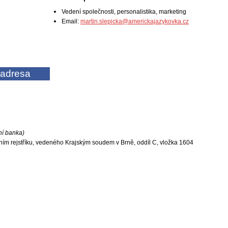
Vedení společnosti, personalistika, marketing
Email:
martin.slepicka@americkajazykovka.cz
 adresa
í banka)
m rejstříku, vedeného Krajským soudem v Brně, oddíl C, vložka 1604