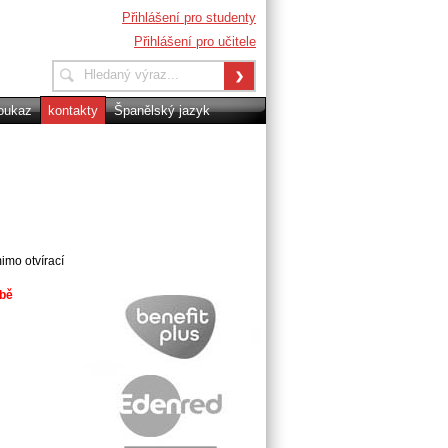
Přihlášení pro studenty
Přihlášení pro učitele
oukaz
kontakty
Španělský jazyk
GDPR
imo otvírací
obě