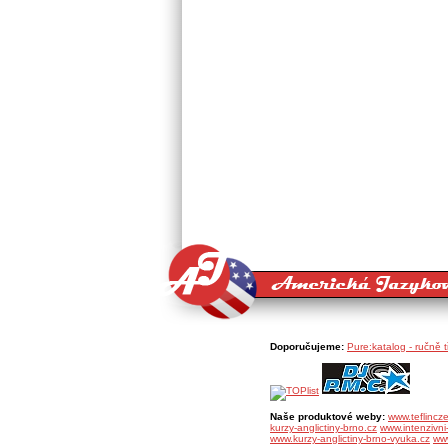
Doporučujeme:
Pure:katalog - ručně 
Naše produktové weby:
www.teflincz
kurzy-anglictiny-brno.cz
www.intenzivni-
www.kurzy-anglictiny-brno-vyuka.cz
www