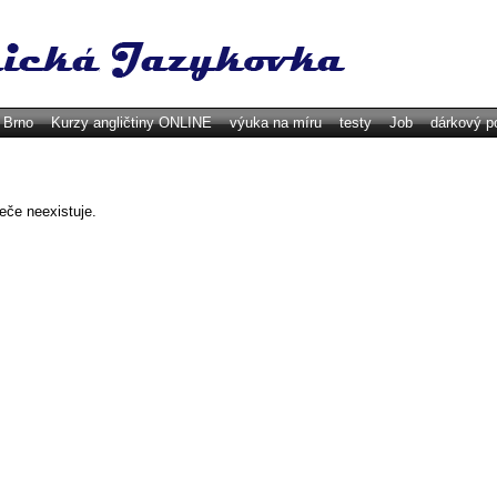
y Brno
Kurzy angličtiny ONLINE
výuka na míru
testy
Job
dárkový p
žeče neexistuje.