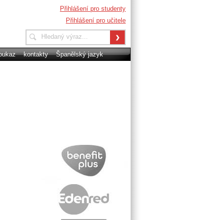
Přihlášení pro studenty
Přihlášení pro učitele
oukaz
kontakty
Španělský jazyk