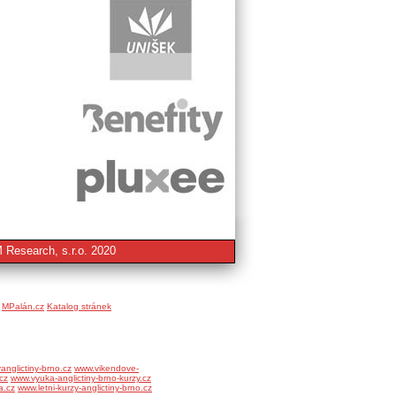
 Research, s.r.o. 2020
MPalán.cz
Katalog stránek
anglictiny-brno.cz
www.vikendove-
cz
www.vyuka-anglictiny-brno-kurzy.cz
a.cz
www.letni-kurzy-anglictiny-brno.cz