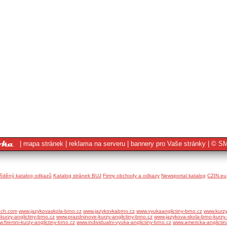
|
mapa stránek
|
reklama na serveru
|
bannery pro Vaše stránky
|
© SM
tříděný katalog odkazů
Katalog stránek BUJ
Firmy obchody a odkazy
Newsportal katalog
CZIN.eu
ech.com
www.jazykovaskola-brno.cz
www.jazykovkabrno.cz
www.vyukaanglictiny-brno.cz
www.kurzy
kurzy-anglictiny-brno.cz
www.prazdninove-kurzy-anglictiny-brno.cz
www.jazykova-skola-brno-kurzy.
.firemni-kurzy-anglictiny-brno.cz
www.individualni-vyuka-anglictiny-brno.cz
www.americka-anglictin