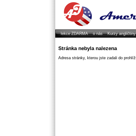
lekce ZDARMA
o nás
Kurzy angličtin
GDPR
Stránka nebyla nalezena
Adresa stránky, kterou jste zadali do prohlí